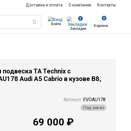
Доставка и оплата
О компании
Контакты
0
0
Войти
Корзина
Закладки
A Technix с занижением 25/25 мм EVOAU178 Audi A5 Cabrio в кузове B8, 
 подвеска TA Technix с
178 Audi A5 Cabrio в кузове B8,
Артикул:
EVOAU178
Под заказ
69 000 ₽