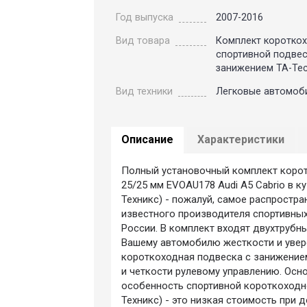
Год выпуска
2007-2016
Вид товара
Комплект коротко
спортивной подвес
занижением TA-Tec
Вид техники
Легковые автомоб
Описание
Характеристики
Полный установочный комплект корот
25/25 мм EVOAU178 Audi A5 Cabrio в к
Техникс) - пожалуй, самое распростр
известного производителя спортивны
России. В комплект входят двухтрубн
Вашему автомобилю жесткости и увере
короткоходная подвеска с занижение
и четкости рулевому управлению. Осн
особенность спортивной короткоходно
Техникс) - это низкая стоимость при