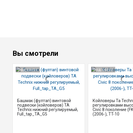
Вы смотрели
Под заказ
Под заказ
Башмак (фултап) винтовой
Койловеры Ta Techni
подвески (койловеров) TA
регулировками выс
Technix нижний регулируемый,
Civic 8 поколение (FK
Full_tap_TA_G5
(2006-), TT-10