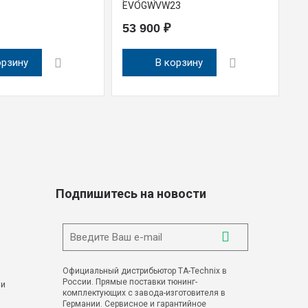
EVOGWVW23
E
53 900 ₽
9
орзину
В корзину
Подпишитесь на новости
Официальный дистрибьютор TA-Technix в
России. Прямые поставки тюнинг-
 и
комплектующих с завода-изготовителя в
Германии. Сервисное и гарантийное