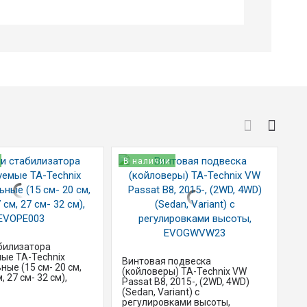
В наличии
В
билизатора
ые TA-Technix
Винтовая подвеска
Ст
ные (15 см- 20 см,
(койловеры) TA-Technix VW
ре
, 27 см- 32 см),
Passat B8, 2015-, (2WD, 4WD)
ун
(Sedan, Variant) с
22
регулировками высоты,
Sk