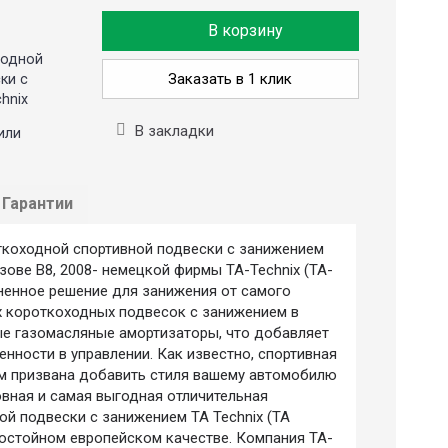
В корзину
ходной
Заказать в 1 клик
ки с
hnix
В закладки
или
Гарантии
коходной спортивной подвески с занижением
узове B8, 2008- немецкой фирмы TA-Technix (ТА-
аненное решение для занижения от самого
х короткоходных подвесок с занижением в
ые газомасляные амортизаторы, что добавляет
нности в управлении. Как известно, спортивная
м призвана добавить стиля вашему автомобилю
овная и самая выгодная отличительная
й подвески с занижением TA Technix (ТА
 достойном европейском качестве. Компания TA-