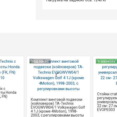
Нагрузка на заднюю ось: 1240 кг
Под заказ
В наличии
x с
оты Honda
Стойки ста
, FN)
регулируем
Комплект винтовой подвески
универсаль
(койловеров) TA-Technix
22 см- 27 см
EVOGWVW04/1 Volkswagen Golf
EVOPE003
4 1J (кроме 4Motion), 1998-
2003, с регулировками высоты