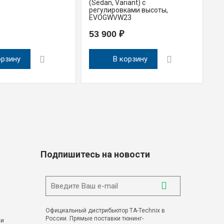
(Sedan, Variant) с
22
регулировками высоты,
Sk
EVOGWVW23
E
53 900 ₽
9
орзину
В корзину
Подпишитесь на новости
Официальный дистрибьютор TA-Technix в
России. Прямые поставки тюнинг-
 и