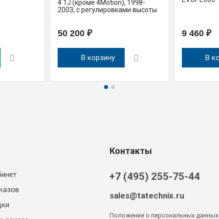
4 1J (кроме 4Motion), 1998-
2003, с регулировками высоты
50 200 ₽
9 460 ₽
В корзину
В к
Контакты
бинет
+7 (495) 255-75-44
казов
sales@tatechnix.ru
дки
Положение о персональных данных