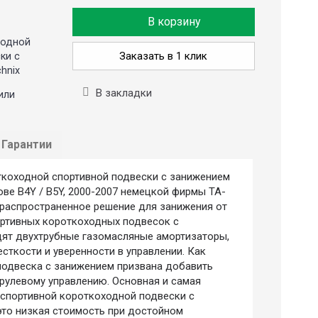
В корзину
ходной
Заказать в 1 клик
ки с
hnix
В закладки
или
Гарантии
коходной спортивной подвески с занижением
ове B4Y / B5Y, 2000-2007 немецкой фирмы TA-
е распространенное решение для занижения от
ортивных короткоходных подвесок с
дят двухтрубные газомасляные амортизаторы,
ткости и уверенности в управлении. Как
подвеска с занижением призвана добавить
рулевому управлению. Основная и самая
 спортивной короткоходной подвески с
 это низкая стоимость при достойном