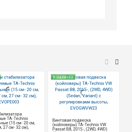
В наличии
В
билизатора
ые TA-Technix
Винтовая подвеска
Ст
ные (15 см- 20 см,
(койловеры) TA-Technix VW
ре
, 27 см- 32 см),
Passat B8, 2015-, (2WD, 4WD)
ун