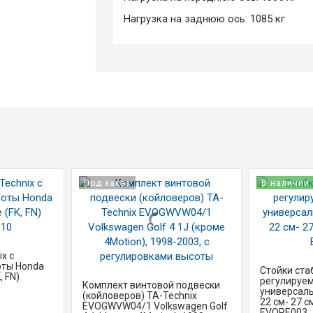
Нагрузка на заднюю ось: 1085 кг
Под заказ
В наличии
x с
оты Honda
Стойки ста
, FN)
регулируем
Комплект винтовой подвески
универсаль
(койловеров) TA-Technix
22 см- 27 см
EVOGWVW04/1 Volkswagen Golf
EVOPE003