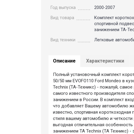
Год выпуска
2000-2007
Вид товара
Комплект коротко
спортивной подвес
занижением TA-Tec
Вид техники
Легковые автомоб
Описание
Характеристики
Полный установочный комплект корот
50/50 мм EVOFO110 Ford Mondeo в куз
Technix (ТА-Техникс) - пожалуй, само
самого известного производителя сп
занижением в России. В комплект вхо
что добавляет Вашему автомобилю жес
известно, спортивная короткоходная 
стиля вашему автомобилю и четкости 
выгодная отличительная особенность
занижением TA Technix (ТА Техникс) -