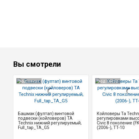
Вы смотрели
Под заказ
Под заказ
Башмак (фултап) винтовой
Койловеры Ta Techni
подвески (койловеров) TA
регулировками выс
Technix нижний регулируемый,
Civic 8 поколение (FK
Full_tap_TA_G5
(2006-), TT-10