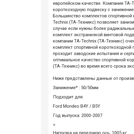
европейском качестве. Компания TA-T
короткоходную подвеску с занижение
Большинство комплектов спортивной 
Technix (ТА-Техникс) позволяет заниз
случае если нужны более радикальны
комплект экстранизкой винтовой подве
компании TA-Technix (ТА-Техникс) оче
комплект спортивной короткоходной п
проходит заводские испытания и серт
оптимальное качество спортивной ко
(ТА-Техникс) во время всего срока эк
Ниже представлены данные от произв
Занижение* : 50/50мм
Подходит для:
Ford Mondeo B4Y / B5Y
Год выпуска: 2000-2007
>
Нагрузка на переднюю ось: 1005 кг