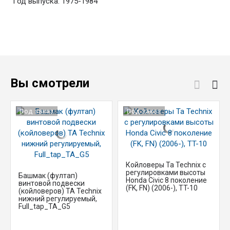
Год выпуска: 1975-1984
Вы смотрели
Под заказ
Под заказ
Койловеры Ta Technix с
регулировками высоты
Башмак (фултап)
Honda Civic 8 поколение
винтовой подвески
(FK, FN) (2006-), TT-10
(койловеров) TA Technix
нижний регулируемый,
Full_tap_TA_G5