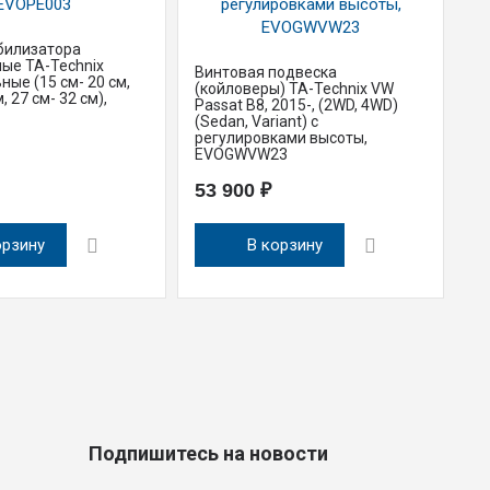
билизатора
ые TA-Technix
Винтовая подвеска
Ст
ные (15 см- 20 см,
(койловеры) TA-Technix VW
ре
, 27 см- 32 см),
Passat B8, 2015-, (2WD, 4WD)
ун
(Sedan, Variant) с
22
регулировками высоты,
Sk
EVOGWVW23
E
53 900 ₽
9
орзину
В корзину
Подпишитесь на новости