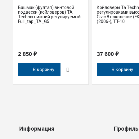
Башмак (фултап) винтовой
Койловеры Ta Techni
подвески (койловеров) TA
регулировками выс
Technix нижний регулируемый,
Civic 8 поколение (FK
Full_tap_TA_G5
(2006-), TT-10
2 850 ₽
37 600 ₽
В корзину
В корзину
Информация
Профиль