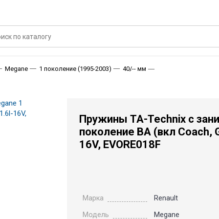
Пружины TA-Technix с 
Megane
1 поколение (1995-2003)
40/-- мм
Пружины TA-Technix с зани
поколение BA (вкл Coach, Gra
16V, EVORE018F
Марка
Renault
Модель
Megane