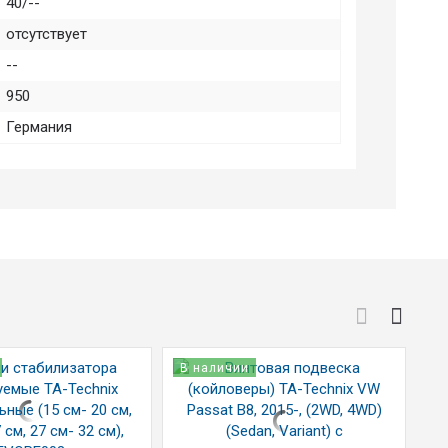
40/--
отсутствует
--
950
Германия
В наличии
В