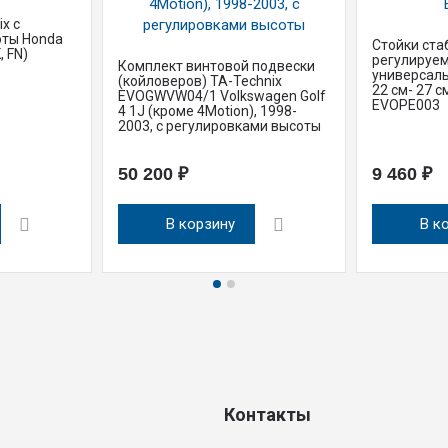
x с
оты Honda
Стойки ста
, FN)
регулируем
Комплект винтовой подвески
универсаль
(койловеров) TA-Technix
22 см- 27 см
EVOGWVW04/1 Volkswagen Golf
EVOPE003
4 1J (кроме 4Motion), 1998-
2003, с регулировками высоты
50 200 ₽
9 460 ₽
В корзину
В к
Контакты