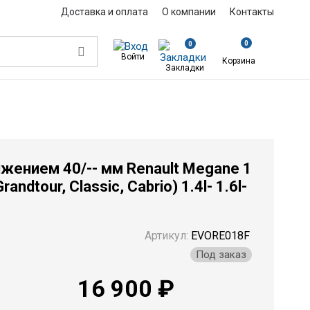
Доставка и оплата
О компании
Контакты
0
0
Войти
Корзина
Закладки
занижением 40/-- мм Renault Megane 1 поколение BA (вкл Coach, Grandtour, 
жением 40/-- мм Renault Megane 1
ndtour, Classic, Cabrio) 1.4l- 1.6l-
Артикул:
EVORE018F
Под заказ
16 900 ₽