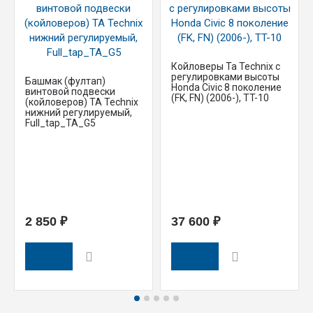
Койловеры Ta Technix с
регулировками высоты
Башмак (фултап)
Honda Civic 8 поколение
винтовой подвески
(FK, FN) (2006-), TT-10
(койловеров) TA Technix
нижний регулируемый,
Full_tap_TA_G5
2 850 ₽
37 600 ₽