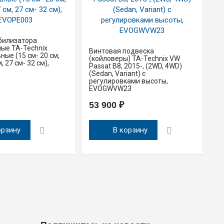
билизатора
ые TA-Technix
Винтовая подвеска
Ст
ные (15 см- 20 см,
(койловеры) TA-Technix VW
ре
, 27 см- 32 см),
Passat B8, 2015-, (2WD, 4WD)
ун
(Sedan, Variant) с
22
регулировками высоты,
Sk
EVOGWVW23
E
53 900 ₽
9
орзину
В корзину