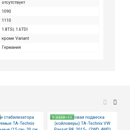
отсутствует
1090
1110
1.8TSI, 1.6TDI
кроме Variant
Германия
В наличии
В