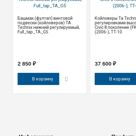
Башмак (фултап) винтовой
Койловеры Ta Techni
подвески (койловеров) TA
регулировками выс
Technix нижний регулируемый,
Civic 8 поколение (FK
Full_tap_TA_G5
(2006-), TT-10
2 850 ₽
37 600 ₽
В корзину
В корзину