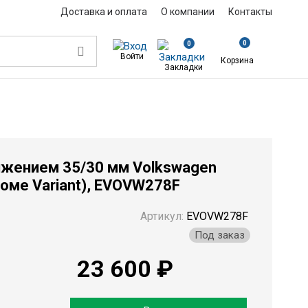
Доставка и оплата
О компании
Контакты
0
0
Войти
Корзина
Закладки
жением 35/30 мм Volkswagen Passat 3C 1,8TSi, 1,6TDi (кроме Variant), EV
ижением 35/30 мм Volkswagen
кроме Variant), EVOVW278F
Артикул:
EVOVW278F
Под заказ
23 600 ₽