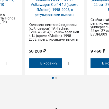
x с
оты Honda
Стойки ста
, FN)
регулируем
Комплект винтовой подвески
универсаль
(койловеров) TA-Technix
22 см- 27 см
EVOGWVW04/1 Volkswagen Golf
EVOPE003
4 1J (кроме 4Motion), 1998-
2003, с регулировками высоты
50 200 ₽
9 460 ₽
В корзину
В к