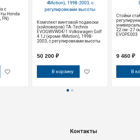
x с
оты Honda
Стойки ста
, FN)
регулируем
Комплект винтовой подвески
универсаль
(койловеров) TA-Technix
22 см- 27 см
EVOGWVW04/1 Volkswagen Golf
EVOPE003
4 1J (кроме 4Motion), 1998-
2003, с регулировками высоты
50 200 ₽
9 460 ₽
В корзину
В к
Контакты