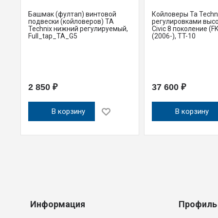
Башмак (фултап) винтовой
Койловеры Ta Techni
подвески (койловеров) TA
регулировками выс
Technix нижний регулируемый,
Civic 8 поколение (FK
Full_tap_TA_G5
(2006-), TT-10
2 850 ₽
37 600 ₽
В корзину
В корзину
Информация
Профиль