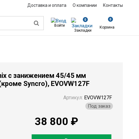
Доставка и оплата
О компании
Контакты
0
0
Войти
Корзина
Закладки
echnix с занижением 45/45 мм Volkswagen Transporter T3 (кроме Syncro)
ix с занижением 45/45 мм
 (кроме Syncro), EVOVW127F
Артикул:
EVOVW127F
Под заказ
38 800 ₽