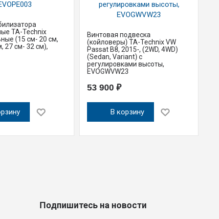
билизатора
ые TA-Technix
Винтовая подвеска
Ст
ные (15 см- 20 см,
(койловеры) TA-Technix VW
ре
, 27 см- 32 см),
Passat B8, 2015-, (2WD, 4WD)
ун
(Sedan, Variant) с
22
регулировками высоты,
Sk
EVOGWVW23
E
53 900 ₽
9
орзину
В корзину
Подпишитесь на новости