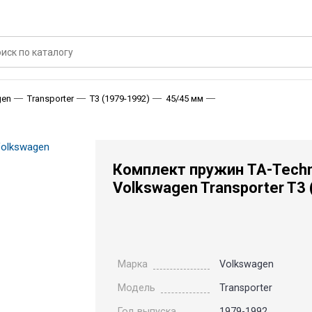
Комплект пружин TA-T
gen
Transporter
T3 (1979-1992)
45/45 мм
Комплект пружин TA-Techn
Volkswagen Transporter T3
Марка
Volkswagen
Модель
Transporter
Год выпуска
1979-1992