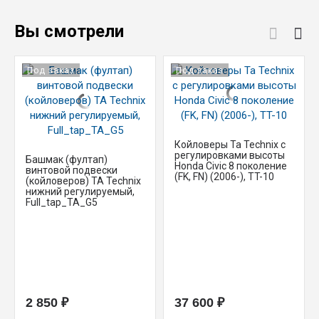
Вы смотрели
Под заказ
Под заказ
Койловеры Ta Technix с
регулировками высоты
Башмак (фултап)
Honda Civic 8 поколение
винтовой подвески
(FK, FN) (2006-), TT-10
(койловеров) TA Technix
нижний регулируемый,
Full_tap_TA_G5
2 850 ₽
37 600 ₽