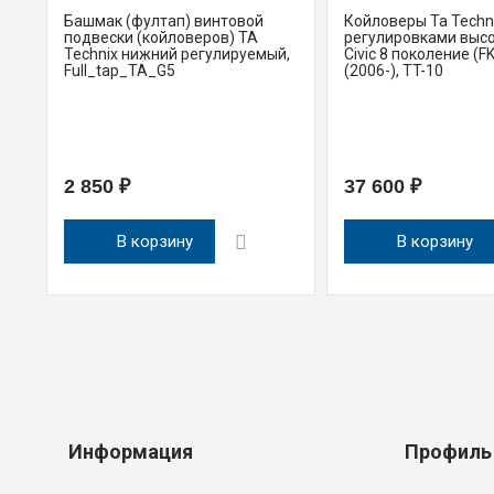
Башмак (фултап) винтовой
Койловеры Ta Techni
подвески (койловеров) TA
регулировками выс
Technix нижний регулируемый,
Civic 8 поколение (FK
Full_tap_TA_G5
(2006-), TT-10
2 850 ₽
37 600 ₽
В корзину
В корзину
Информация
Профиль