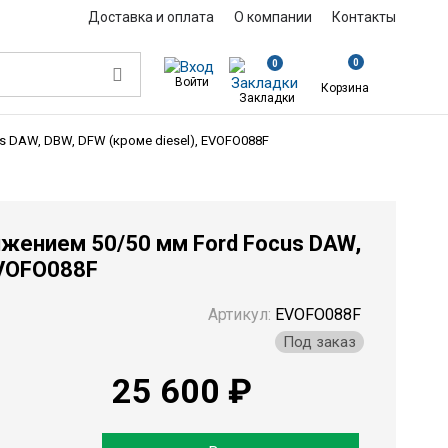
Доставка и оплата
О компании
Контакты
0
0
Войти
Корзина
Закладки
s DAW, DBW, DFW (кроме diesel), EVOFO088F
ижением 50/50 мм Ford Focus DAW,
EVOFO088F
Артикул:
EVOFO088F
Под заказ
25 600 ₽