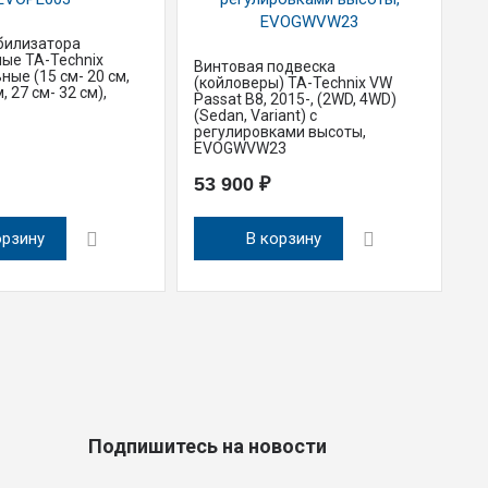
билизатора
ые TA-Technix
Винтовая подвеска
Ст
ные (15 см- 20 см,
(койловеры) TA-Technix VW
ре
, 27 см- 32 см),
Passat B8, 2015-, (2WD, 4WD)
ун
(Sedan, Variant) с
22
регулировками высоты,
Sk
EVOGWVW23
E
53 900 ₽
9
орзину
В корзину
Подпишитесь на новости