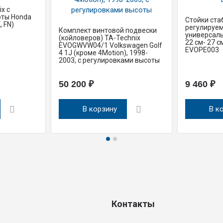
x с
оты Honda
Стойки ста
, FN)
регулируем
Комплект винтовой подвески
универсаль
(койловеров) TA-Technix
22 см- 27 см
EVOGWVW04/1 Volkswagen Golf
EVOPE003
4 1J (кроме 4Motion), 1998-
2003, с регулировками высоты
50 200 ₽
9 460 ₽
В корзину
В к
Контакты