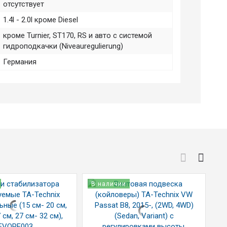
отсутствует
1.4l - 2.0l кроме Diesel
кроме Turnier, ST170, RS и авто с системой
гидроподкачки (Niveauregulierung)
Германия
В наличии
В