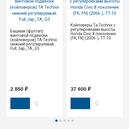
Койловеры Ta Technix с
регулировками высоты
Башмак (фултап)
Honda Civic 8 поколение
винтовой подвески
(FK, FN) (2006-), TT-10
(койловеров) TA Technix
нижний регулируемый,
Full_tap_TA_G5
2 850 ₽
37 600 ₽