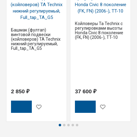
Койловеры Ta Technix с
регулировками высоты
Башмак (фултап)
Honda Civic 8 поколение
винтовой подвески
(FK, FN) (2006-), TT-10
(койловеров) TA Technix
нижний регулируемый,
Full_tap_TA_G5
2 850 ₽
37 600 ₽