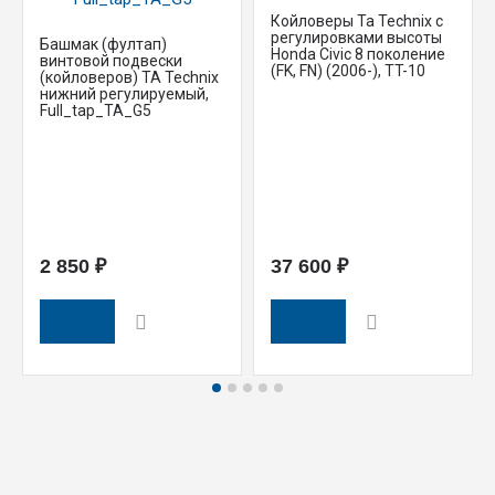
Койловеры Ta Technix с
регулировками высоты
Башмак (фултап)
Honda Civic 8 поколение
винтовой подвески
(FK, FN) (2006-), TT-10
(койловеров) TA Technix
нижний регулируемый,
Full_tap_TA_G5
2 850 ₽
37 600 ₽