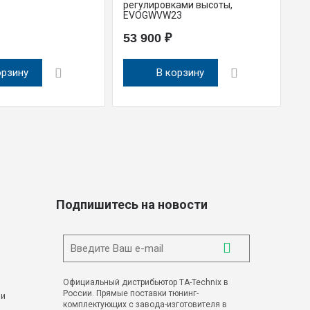
регулировками высоты,
Sk
EVOGWVW23
E
53 900 ₽
9
орзину
В корзину
Подпишитесь на новости
Официальный дистрибьютор TA-Technix в
России. Прямые поставки тюнинг-
 и
комплектующих с завода-изготовителя в