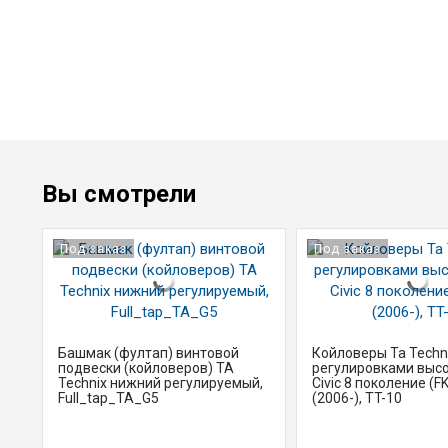
Вы смотрели
Под заказ
Под заказ
Башмак (фултап) винтовой
Койловеры Ta Techni
подвески (койловеров) TA
регулировками выс
Technix нижний регулируемый,
Civic 8 поколение (FK
Full_tap_TA_G5
(2006-), TT-10