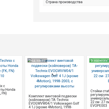
Страна производства
Под заказ
В наличии
x с
оты Honda
Стойки ста
, FN)
регулируем
Комплект винтовой подвески
универсаль
(койловеров) TA-Technix
22 см- 27 см
EVOGWVW04/1 Volkswagen Golf
EVOPE003
4 1J (кроме 4Motion), 1998-