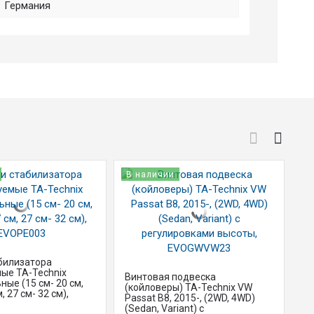
Германия
В наличии
В
билизатора
ые TA-Technix
Винтовая подвеска
Ст
ные (15 см- 20 см,
(койловеры) TA-Technix VW
ре
, 27 см- 32 см),
Passat B8, 2015-, (2WD, 4WD)
ун
(Sedan, Variant) с
22