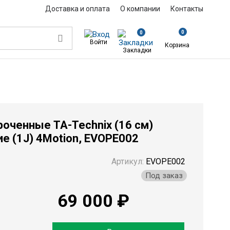
Доставка и оплата
О компании
Контакты
0
0
Войти
Корзина
Закладки
тойки стабилизатора укороченные TA-Technix (16 см) Volkswagen Golf 4 п
роченные TA-Technix (16 см)
ие (1J) 4Motion, EVOPE002
Артикул:
EVOPE002
Под заказ
69 000 ₽