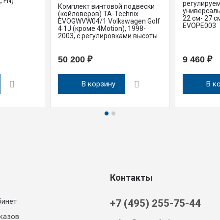
, FN)
регулируем
Комплект винтовой подвески
универсаль
(койловеров) TA-Technix
22 см- 27 см
EVOGWVW04/1 Volkswagen Golf
EVOPE003
4 1J (кроме 4Motion), 1998-
2003, с регулировками высоты
50 200 ₽
9 460 ₽
В корзину
В к
Контакты
бинет
+7 (495) 255-75-44
казов