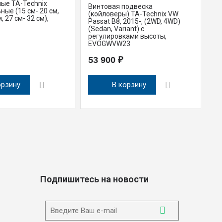
ые TA-Technix
Винтовая подвеска
Ст
ные (15 см- 20 см,
(койловеры) TA-Technix VW
ре
, 27 см- 32 см),
Passat B8, 2015-, (2WD, 4WD)
ун
(Sedan, Variant) с
22
регулировками высоты,
Sk
EVOGWVW23
E
53 900 ₽
9
орзину
В корзину
Подпишитесь на новости