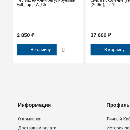
Technix нижний регулируемый,
Civic 8 поколение (FK
Full_tap_TA_G5
(2006-), TT-10
2 850 ₽
37 600 ₽
В корзину
В корзину
Информация
Профиль
О компании
Личный Ка
Доставка и оплата
История за