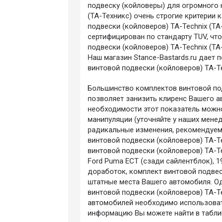
подвеску (койловеры) для огромного 
(ТА-Техникс) очень строгие критерии
подвески (койловеров) TA-Technix (ТА
сертифицирован по стандарту TUV, чт
подвески (койловеров) TA-Technix (ТА
Наш магазин Stance-Bastards.ru дает
винтовой подвески (койловеров) TA-Te
Большинство комплектов винтовой под
позволяет занизить клиренс Вашего а
необходимости этот показатель можн
манипуляции (уточняйте у наших мене
радикальные изменения, рекомендуем
винтовой подвески (койловеров) TA-Te
винтовой подвески (койловеров) TA-T
Ford Puma ECT (сзади сайлентблок), 1
доработок, комплект винтовой подвес
штатные места Вашего автомобиля. О
винтовой подвески (койловеров) TA-T
автомобилей необходимо использоват
информацию Вы можете найти в таблиц