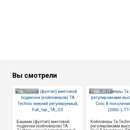
Вы смотрели
Под заказ
Под заказ
Башмак (фултап) винтовой
Койловеры Ta Techni
подвески (койловеров) TA
регулировками выс