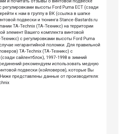
ми и почитать отзывы о винтовой подвеске
 с регулировками высоты Ford Puma ECT (сзади
ерейти к нам в группу в ВК (ссылка в шапке
интовой подвески и тюнинга Stance-Bastards.ru
ании TA-Technix (ТА-Техникс) на территории
ой элемент Вашего комплекта винтовой
А-Техникс) с регулировками высоты Ford Puma
 случае негарантийной поломки. Для правильной
оверов) TA-Technix (ТА-Техникс) с
(сзади сайлентблок), 1997-1998 в зимний
соединений рекомендуем использовать медную
интовой подвески (койловеров), которые Вы
е.Ниже представлены данные от производителя:
chnix