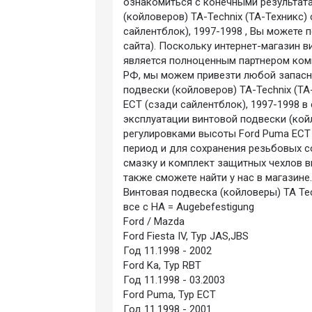
ознакомиться с конечными результата
(койловеров) TA-Technix (ТА-Техникс)
сайлентблок), 1997-1998 , Вы можете п
сайта). Поскольку интернет-магазин в
является полноценным партнером комп
РФ, мы можем привезти любой запасн
подвески (койловеров) TA-Technix (Т
ECT (сзади сайлентблок), 1997-1998 в
эксплуатации винтовой подвески (койл
регулировками высоты Ford Puma ECT 
период и для сохранения резьбовых 
смазку и комплект защитных чехлов в
также сможете найти у нас в магазин
Винтовая подвеска (койловеры) TA Te
все с HA = Augebefestigung
Ford / Mazda
Ford Fiesta IV, Typ JAS,JBS
Год 11.1998 - 2002
Ford Ka, Typ RBT
Год 11.1998 - 03.2003
Ford Puma, Typ ECT
Год 11.1998 - 2001