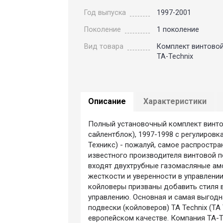
Год выпуска
1997-2001
Поколение
1 поколение
Вид товара
Комплект винтово
TA-Technix
Описание
Характеристики
Полный установочный комплект винтов
сайлентблок), 1997-1998 с регулиров
Техникс) - пожалуй, самое распростр
известного производителя винтовой п
входят двухтрубные газомасляные ам
жесткости и уверенности в управлении
койловеры призваны добавить стиля 
управлению. Основная и самая выгодн
подвески (койловеров) TA Technix (ТА
европейском качестве. Компания TA-T