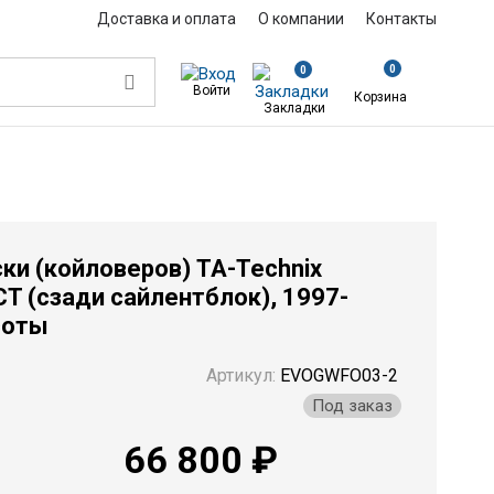
Доставка и оплата
О компании
Контакты
0
0
Войти
Корзина
Закладки
TA-Technix EVOGWFO03-2 Ford Puma ECT (сзади сайлентблок), 1997-199
ки (койловеров) TA-Technix
T (сзади сайлентблок), 1997-
соты
Артикул:
EVOGWFO03-2
Под заказ
66 800 ₽