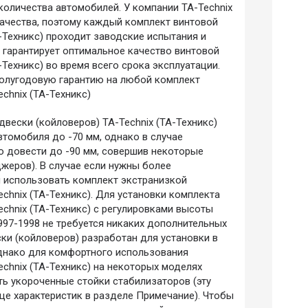
количества автомобилей. У компании TA-Technix
 качества, поэтому каждый комплект винтовой
-Техникс) проходит заводские испытания и
о гарантирует оптимальное качество винтовой
-Техникс) во время всего срока эксплуатации.
 полугодовую гарантию на любой комплект
chnix (ТА-Техникс)
вески (койловеров) TA-Technix (ТА-Техникс)
втомобиля до -70 мм, однако в случае
о довести до -90 мм, совершив некоторые
джеров). В случае если нужны более
 использовать комплект экстранизкой
chnix (ТА-Техникс). Для установки комплекта
echnix (ТА-Техникс) с регулировками высоты
997-1998 не требуется никаких дополнительных
ки (койловеров) разработан для установки в
днако для комфортного использования
echnix (ТА-Техникс) на некоторых моделях
ь укороченные стойки стабилизаторов (эту
е характеристик в разделе Примечание). Чтобы